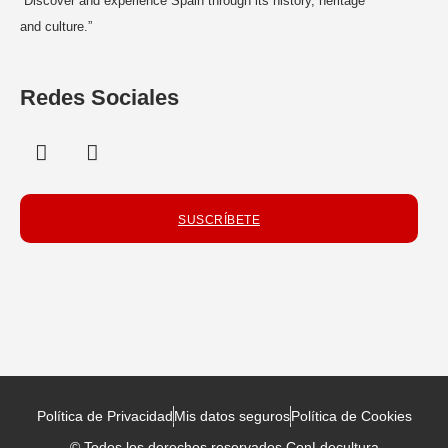
“Discover and experience Spain through its history, heritage
and culture.”
Redes Sociales
SUSCRÍBETE
Política de Privacidad
Mis datos seguros
Política de Cookies
© Todos los derechos reservados ConLdecultura