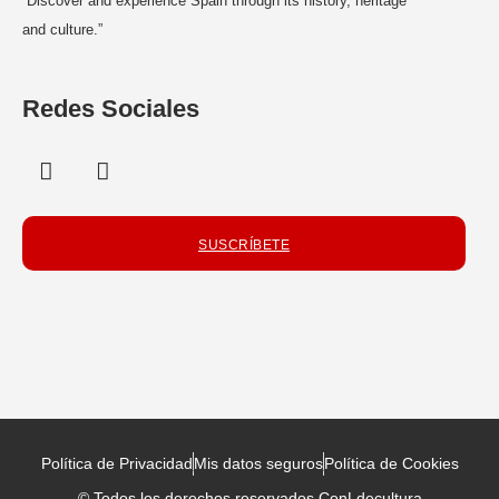
“Discover and experience Spain through its history, heritage
and culture.”
Redes Sociales
SUSCRÍBETE
Política de Privacidad
Mis datos seguros
Política de Cookies
© Todos los derechos reservados ConLdecultura