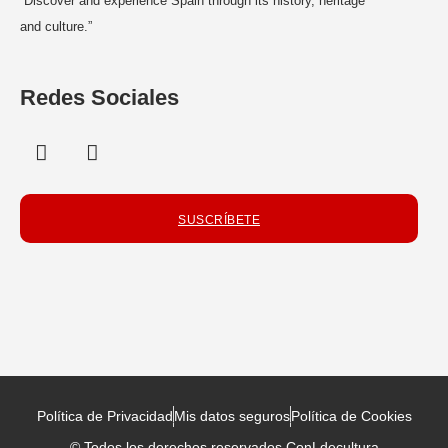
“Discover and experience Spain through its history, heritage
and culture.”
Redes Sociales
SUSCRÍBETE
Política de Privacidad
Mis datos seguros
Política de Cookies
© Todos los derechos reservados ConLdecultura